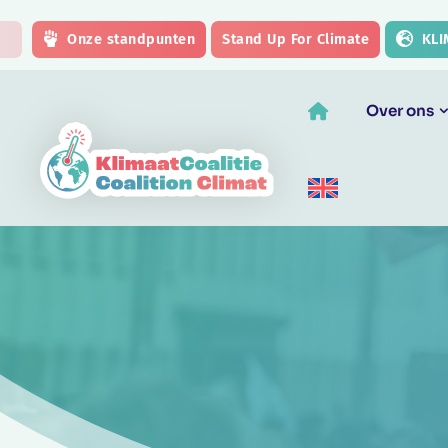
Skip to main content
Onze standpunten
Stand Up For Climate
KLI
Over ons