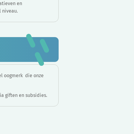
atieven en
l niveau.
eel oogmerk die onze
ia giften en subsidies.