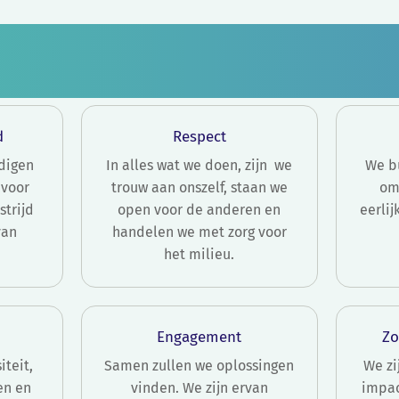
d
Respect
digen
In alles wat we doen, zijn we
We b
 voor
trouw aan onszelf, staan we
om
trijd
open voor de anderen en
eerli
van
handelen we met zorg voor
het milieu.
Engagement
Zo
teit,
Samen zullen we oplossingen
We zi
en en
vinden. We zijn ervan
impac