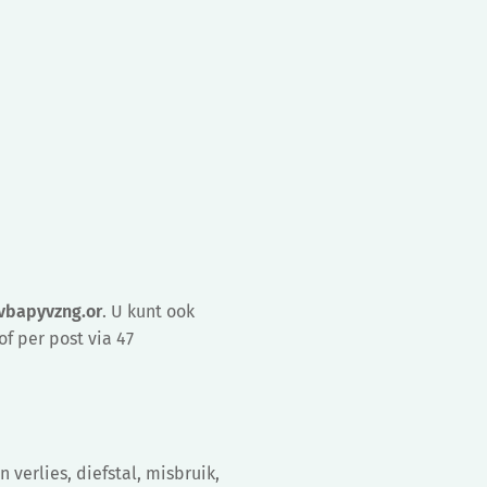
bapyvzng.or
. U kunt ook
of per post via 47
erlies, diefstal, misbruik,