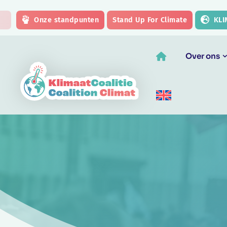
Skip to main content
Onze standpunten
Stand Up For Climate
KLI
Over ons