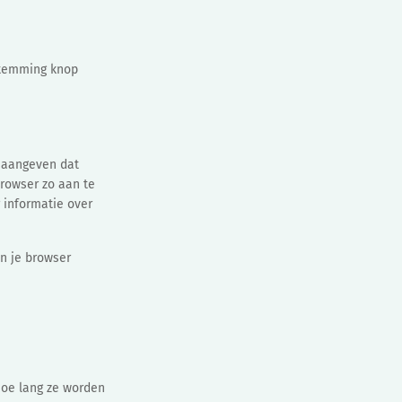
estemming knop
k aangeven dat
browser zo aan te
 informatie over
in je browser
hoe lang ze worden