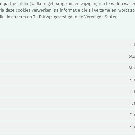
e partijen door (welke regelmatig kunnen wijzigen) om te weten wat zi
ia deze cookies verwerken. De informatie die zij verzamelen, wordt zo
n, Instagram en TikTok zijn gevestigd in de Verenigde Staten.
Fu
Sta
Sta
Fu
Fu
Fu
Fu
Fu