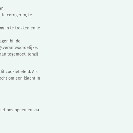
en.
 te corrigeren, te
g in te trekken en je
agen bij de
gsverantwoordelijke.
aan tegemoet, tenzij
it cookiebeleid. Als
echt om een klacht in
 met ons opnemen via