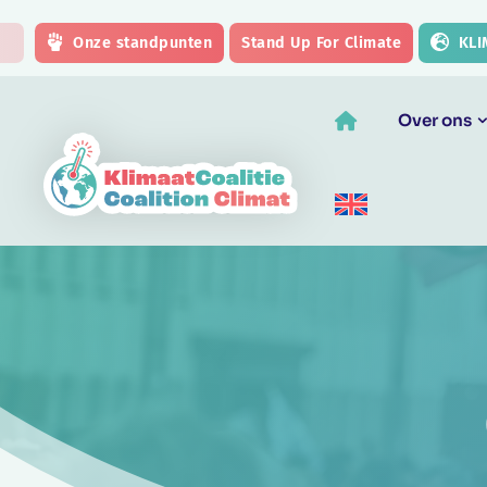
Skip to main content
Onze standpunten
Stand Up For Climate
KLI
Over ons