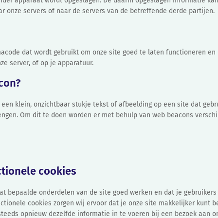
ander apparaat wordt opgeslagen. De daarin opgeslagen informatie kan
r onze servers of naar de servers van de betreffende derde partijen.
acode dat wordt gebruikt om onze site goed te laten functioneren en 
e server, of op je apparatuur.
acon?
 een klein, onzichtbaar stukje tekst of afbeelding op een site dat geb
brengen. Om dit te doen worden er met behulp van web beacons versch
ctionele cookies
at bepaalde onderdelen van de site goed werken en dat je gebruiker
nctionele cookies zorgen wij ervoor dat je onze site makkelijker kunt 
steeds opnieuw dezelfde informatie in te voeren bij een bezoek aan on