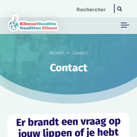
Skip to main content
Accueil
»
Contact
Contact
Er brandt een vraag op
jouw lippen of je hebt