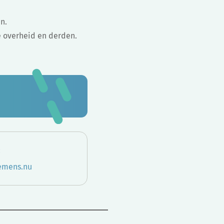
n.
e overheid en derden.
:
emens.nu