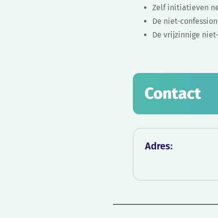
Zelf initiatieven 
De niet-confessio
De vrijzinnige ni
Contact
Adres: