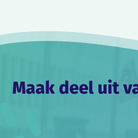
Bericht
navigatie
Maak deel uit v