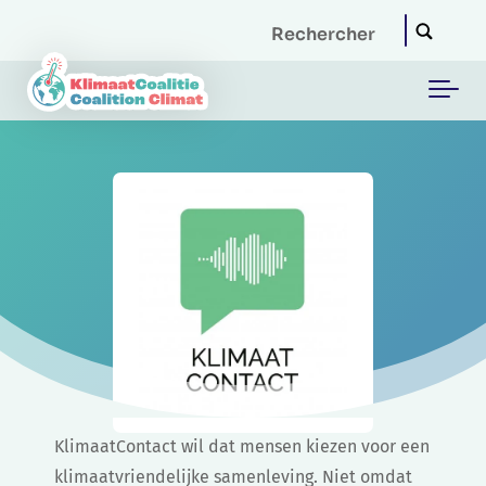
Skip to main content
KlimaatContact wil dat mensen kiezen voor een
klimaatvriendelijke samenleving. Niet omdat