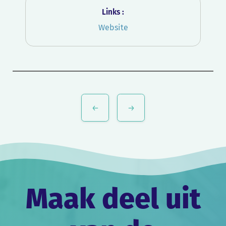
Links :
Website
Bericht
navigatie
Maak deel uit