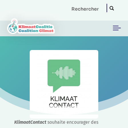
Skip to main content
KlimaatContact
souhaite encourager des