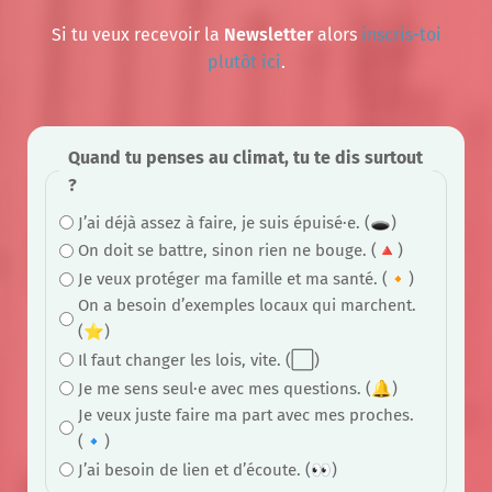
Si tu veux recevoir la
Newsletter
alors
inscris-toi
plutôt ici
.
Quand tu penses au climat, tu te dis surtout
?
J’ai déjà assez à faire, je suis épuisé·e. (🕳)
On doit se battre, sinon rien ne bouge. (🔺)
Je veux protéger ma famille et ma santé. (🔸)
On a besoin d’exemples locaux qui marchent.
(⭐)
Il faut changer les lois, vite. (⬜)
Je me sens seul·e avec mes questions. (🔔)
Je veux juste faire ma part avec mes proches.
(🔹)
J’ai besoin de lien et d’écoute. (👀)