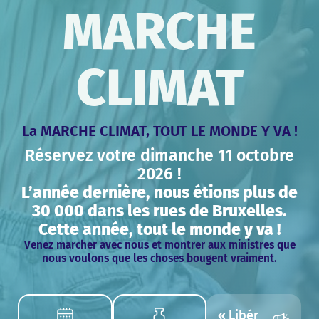
MARCHE
CLIMAT
La MARCHE CLIMAT, TOUT LE MONDE Y VA !
Réservez votre dimanche 11 octobre
2026 !
L’année dernière, nous étions plus de
30 000 dans les rues de Bruxelles.
Cette année, tout le monde y va !
Venez marcher avec nous et montrer aux ministres que
nous voulons que les choses
bougent vraiment.
« Libér