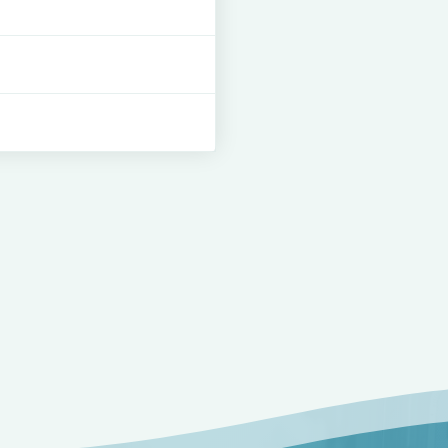
 des trains
.
ations.
 du Nord
pour y prendre
nsuite rejoindre la Gare
art, celles des jeunes &
 ils allaient eux aussi
qu’il ne servait à rien
t à l’agenda politique