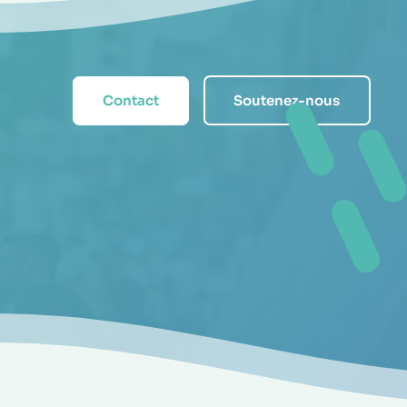
ant massif des marches
lliers de personnes, jeunes
e devienne une priorité
Contact
Soutenez-nous
fout ?
 va !