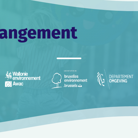
ilisation et de sensibilisation de longue haleine et au tourn
2019 (si tu étais pas né ou enfant: on a été des dizaines de mi
rue pendant des mois pour demander que l’urgence climatiqu
itiques)
changement
lier t’explique ce que cela a eu comme impact.
, on dirait que tout le monde s’en 
 la MARCHE CLIMAT tout le monde y
US, de chacun.e d’entre NOUS.
rs plus que de rester dans ton lit ou ton canapé !