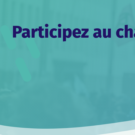
grâce à des années de mob
pour le climat en 2018 et 
et moins jeunes, dans la 
pour nos responsables pol
Participez au 
Regarde ici Adélaïde Char
Et aujourd’hui
Faux !
De notre côté,
Alors, pourquoi pas toi ?
On a besoin de TOI, de VO
En tout cas, ça sert toujou