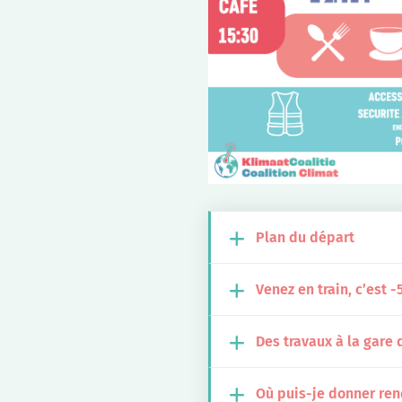
Plan du départ
Venez en train, c’est
2026 FR + NL PLAN MC – KM
Des travaux à la gare
https://www.belgiantrain.
Où puis-je donner ren
La gare du Nord est encore