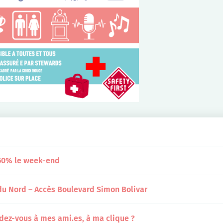
 -50% le week-end
 du Nord – Accès Boulevard Simon Bolivar
be/fr/tickets-and-railcards/weekend-ticket
dez-vous à mes ami.es, à ma clique ?
 légèrement en travaux. La sortie vers la Place Simon Bolivar