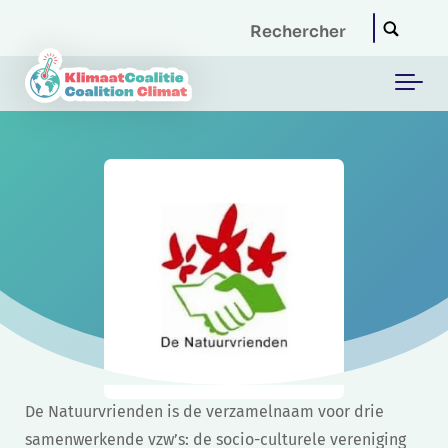
Skip to main content
De Natuurvrienden is de verzamelnaam voor drie
samenwerkende vzw’s: de socio-culturele vereniging