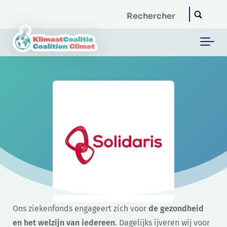
Skip to main content
Ons ziekenfonds engageert zich voor
de gezondheid
en het welzijn van iedereen
. Dagelijks ijveren wij voor