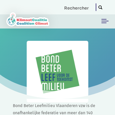
Skip to main content
Bond Beter Leefmilieu Vlaanderen vzw is de
onafhankelijke federatie van meer dan 140