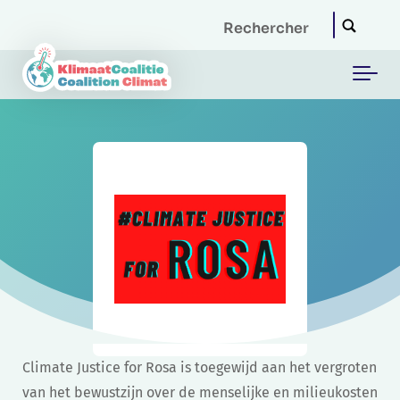
Skip to main content
Climate Justice for Rosa is toegewijd aan het vergroten
van het bewustzijn over de menselijke en milieukosten