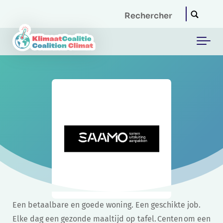
Skip to main content
Een betaalbare en goede woning. Een geschikte job.
Elke dag een gezonde maaltijd op tafel. Centen om een