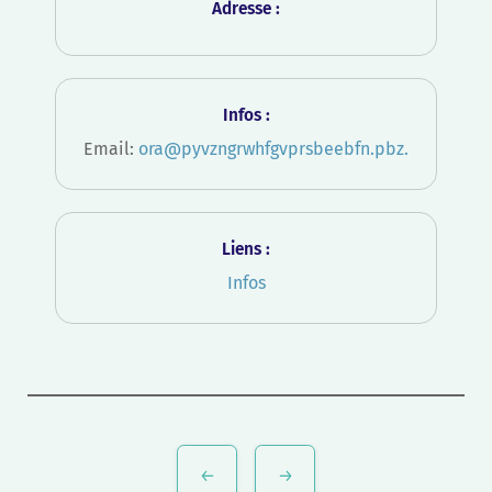
Adresse :
Infos :
Email:
ora@pyvzngrwhfgvprsbeebfn.pbz
.
Liens :
Infos
Navigation
de