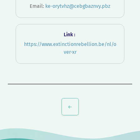
Email:
ke-orytvhz@cebgbaznvy.pbz
Link :
https://www.extinctionrebellion.be/nl/o
ver-xr
Bericht
navigatie