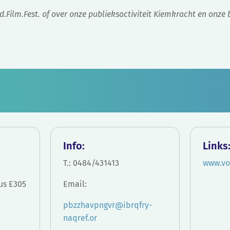
d.Film.Fest. of over onze publieksactiviteit Kiemkracht en onz
Info:
Links
T.: 0484/431413
www.vo
us E305
Email:
pbzzhavpngvr@ibrqfry-
naqref.or