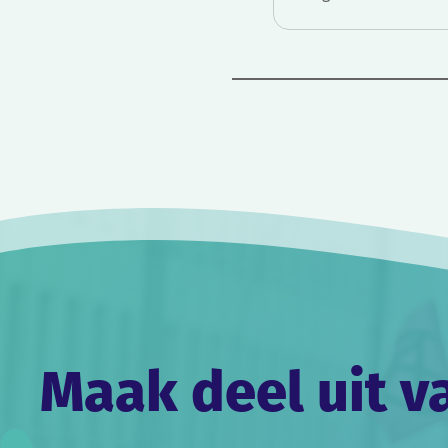
Bericht
navigatie
Maak deel uit v