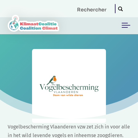
Skip to main content
Vogelbescherming Vlaanderen vzw zet zich in voor alle
in het wild levende vogels en inheemse zoogdieren.