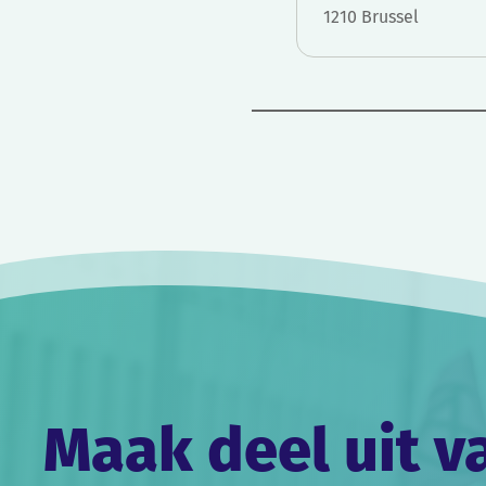
1210 Brussel
Bericht
navigatie
Maak deel uit v