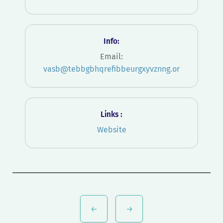
Info:
Email:
vasb@tebbgbhqrefibbeurgxyvznng.or
Links :
Website
Bericht
navigatie