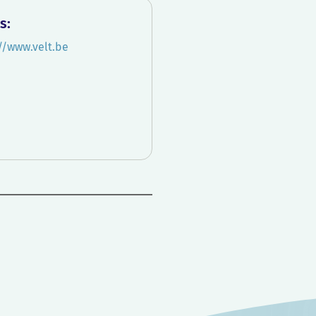
s:
//www.velt.be