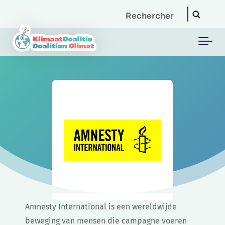
Skip to main content
Amnesty International is een wereldwijde
beweging van mensen die campagne voeren