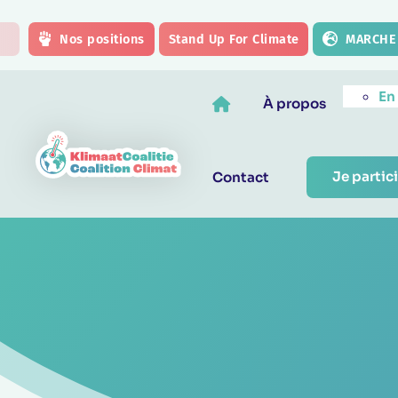
Skip to main content
Nos positions
Stand Up For Climate
MARCHE 
En
À propos
Je partici
Contact