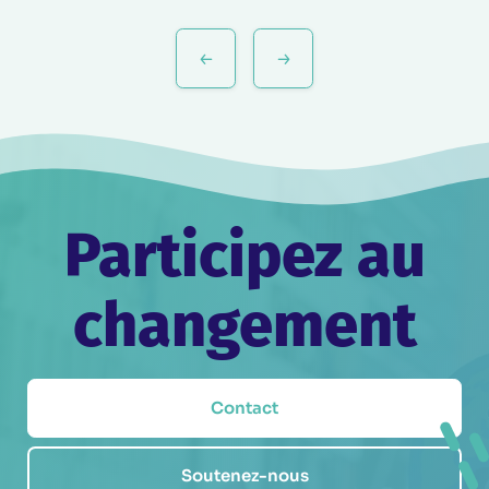
Navigation
de
l’article
Participez au
changement
Contact
Soutenez-nous