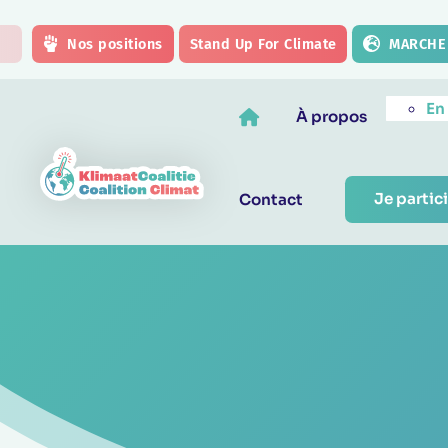
Skip to main content
Nos positions
Stand Up For Climate
MARCHE 
En
À propos
Je partici
Contact