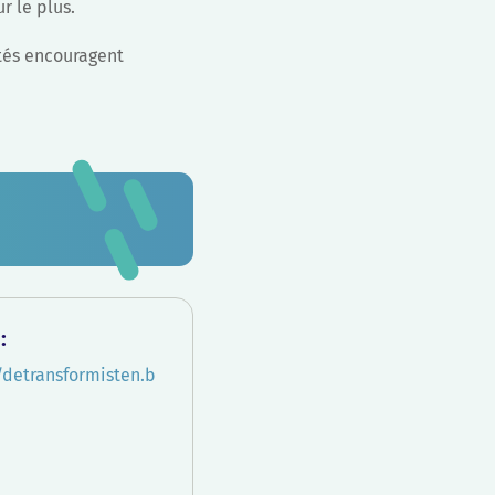
r le plus.
ités encouragent
:
/detransformisten.b