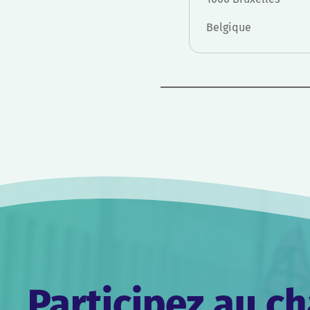
Belgique
Navigation
de
l’article
Participez au 