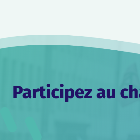
Navigation
de
l’article
Participez au 