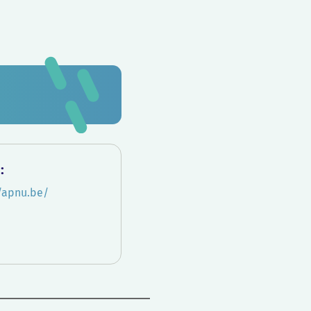
:
//apnu.be/