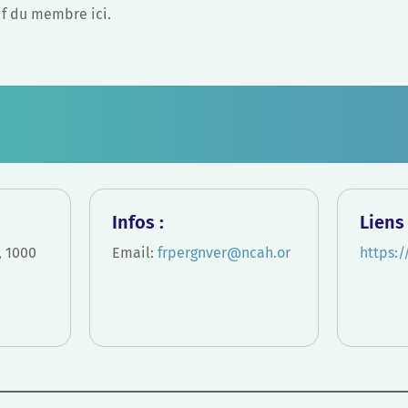
if du membre ici.
Infos :
Liens 
, 1000
Email:
frpergnver@ncah.or
https: