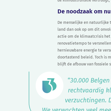
de klimaattransitie vertraagt
,
De noodzaak om nu
De menselijke en natuurlijke 
land dan ook op om dit onvold
actie om de klimaatcrisis he
renovatietempo te versnellen
hernieuwbare energie te versn
doortastend beleid. Toch is 
blijft de afbouw van fossiele 
“
30.000 Belgen
rechtvaardig k
verzuchtingen. 
We verwachten veel meer