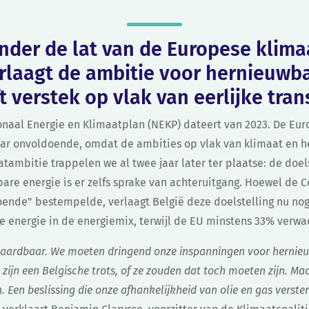
onder de lat van de Europese klim
rlaagt de ambitie voor hernieuwb
t verstek op vlak van eerlijke trans
ionaal Energie en Klimaatplan (NEKP) dateert van 2023. De E
ar onvoldoende, omdat de ambities op vlak van klimaat en h
tambitie trappelen we al twee jaar later ter plaatse: de doels
bare energie is er zelfs sprake van achteruitgang. Hoewel de
oende” bestempelde, verlaagt België deze doelstelling nu nog
e energie in de energiemix, terwijl de EU minstens 33% verwa
vaardbaar. We moeten dringend onze inspanningen voor hernieu
jn een Belgische trots, of ze zouden dat toch moeten zijn. Maa
 Een beslissing die onze afhankelijkheid van olie en gas verste