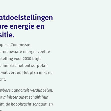
aatdoelstellingen
are energie en
itie.
uropese Commissie
ernieuwbare energie veel te
telling voor 2030 blijft
 Commissie het ontwerpplan
 wat verder. Het plan mikt nu
cht.
wbare capaciteit verdubbelen.
r minister Bihet schuift hun
rkt, de koopkracht schaadt, en