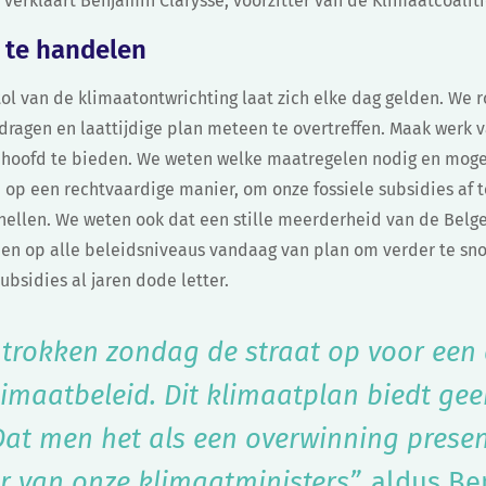
” verklaart Benjamin Clarysse, voorzitter van de Klimaatcoaliti
 te handelen
tol van de klimaatontwrichting laat zich elke dag gelden. We
ragen en laattijdige plan meteen te overtreffen. Maak werk v
t hoofd te bieden. We weten welke maatregelen nodig en mogel
 op een rechtvaardige manier, om onze fossiele subsidies af 
ellen. We weten ook dat een stille meerderheid van de Belgen
men op alle beleidsniveaus vandaag van plan om verder te sno
subsidies al jaren dode letter.
 trokken zondag de straat op voor een
limaatbeleid. Dit klimaatplan biedt g
Dat men het als een overwinning presen
 van onze klimaatministers”,
aldus Ben