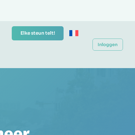
Elke steun telt!
Inloggen
meer