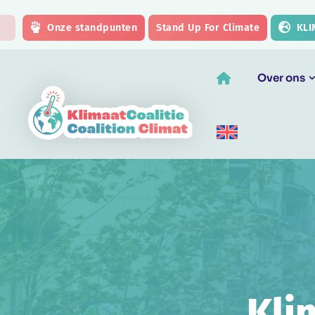
Skip to main content
Onze standpunten
Stand Up For Climate
KLI
Over ons
Kli