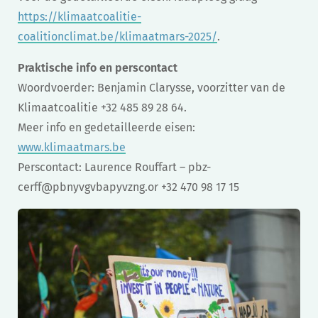
https://klimaatcoalitie-
coalitionclimat.be/klimaatmars-2025/
.
Praktische info en perscontact
Woordvoerder: Benjamin Clarysse, voorzitter van de
Klimaatcoalitie +32 485 89 28 64.
Meer info en gedetailleerde eisen:
www.klimaatmars.be
Perscontact: Laurence Rouffart –
pbz-
cerff@pbnyvgvbapyvzng.or
+32 470 98 17 15