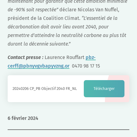
maintenant pour garantir que cette ambition minimale
de -90% soit respectée”
déclare Nicolas Van Nuffel,
président de la Coalition Climat.
“L’essentiel de la
décarbonation doit avoir lieu avant 2040, pour
permettre d’atteindre la neutralité carbone au plus tôt
durant la décennie suivante.”
Contact presse :
Laurence Rouffart
pbz-
cerff@pbnyvgvbapyvzng.or
0470 98 17 15
20240206 CP_PB Objectif 2040 FR_NL
Télécharger
6 février 2024