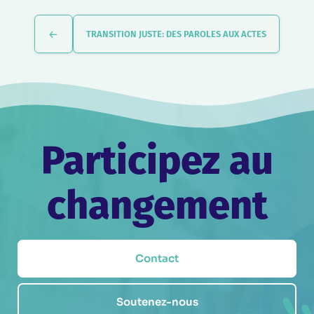
Navigation
TRANSITION JUSTE: DES PAROLES AUX ACTES
de
l’article
Participez au
changement
Contact
Soutenez-nous