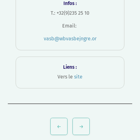
Infos :
T.: +32(9)235 25 10
Email:
vasb@wbvasbejngre.or
Liens :
Vers le
site
Navigation
de
l’article