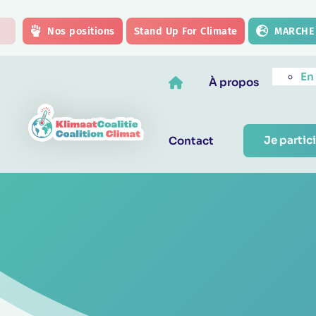
Skip to main content
Nos positions
Stand Up For Climate
MARCHE 
En
À propos
Je partici
Contact