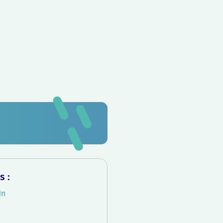
s :
!n