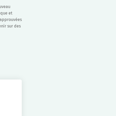
ouveau
ique et
à approuvées
nir sur des