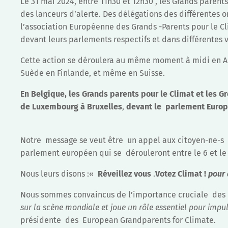
Le 31 mai 2024, entre 11h30 et 12h30 , les Grands parent
des lanceurs d’alerte. Des délégations des différentes
l’association Européenne des Grands -Parents pour le Cl
devant leurs parlements respectifs et dans différentes v
Cette action se déroulera au même moment à midi en Au
Suède en Finlande, et même en Suisse.
En Belgique, les Grands parents pour le Climat et les Gr
de Luxembourg à Bruxelles
,
devant le parlement Euro
Notre message se veut être un appel aux citoyen-ne-s 
parlement européen qui se dérouleront entre le 6 et le 
Nous leurs disons :«
Réveillez vous
.
Votez Climat !
pour 
Nous sommes convaincus de l’importance cruciale des
sur la scène mondiale et joue un rôle essentiel pour impu
présidente des European Grandparents for Climate.