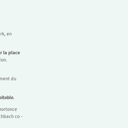
rk, en
r la place
tion.
ement du
itable.
mportance
chbach co -