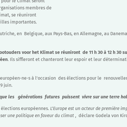
s pour le Climat seront
 organisations membres de
imat, se réuniront
illes importantes.
triche, en Belgique, aux Pays-Bas, en Allemagne, au Danema
ootouders voor het Klimat se réuniront de 11 h 30 à 12 h 30 su
péen
. Ils siffleront et chanteront leur espoir et leur détermina
européen-ne-s à l’occasion des élections pour le renouvell
9 juin.
que les générations futures puissent vivre sur une terre hab
 élections européennes.
L’Europe est un acteur de première i
lser une politique en faveur du climat
, déclare Godela von Kir