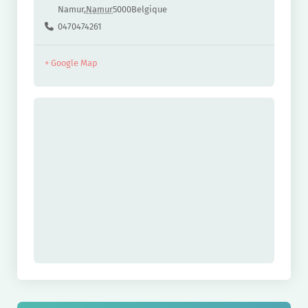
Namur
,
Namur
5000
Belgique
0470474261
+ Google Map