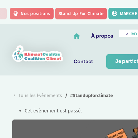
Skip to main content
Nos positions
Stand Up For Climate
MARCHE 
En
À propos
Je partici
Contact
Tous les Évènements
#Standupforclimate
Cet évènement est passé.