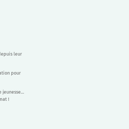
depuis leur
ation pour
de jeunesse…
mat !