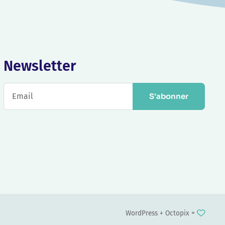
Newsletter
S'abonner
WordPress +
Octopix
=