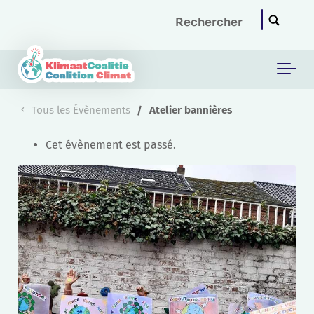
Skip to main content
Tous les Évènements
Atelier bannières
Cet évènement est passé.