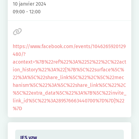
10 janvier 2024
09:00 - 12:00
https://www.facebook.com/events/1046265920129
480/?
acontext=%7B%22ref%22%3A%2252%22%2C%22act
ion_history%22%3A%22[%7B%5C%22surface%5C%
22%3A%5C%22share_link%5C%22%2C%5C%22mec
hanism%5C%22%3A%5C%22share_link%5C%22%2C
%5C%22extra_data%5C%22%3A%7B%5C%22invite_
link_id%5C%22%3A289576663440700%7D%7D]%22
%7D
JES vzw