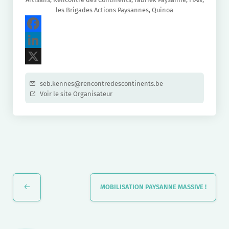
les Brigades Actions Paysannes, Quinoa
F
a
L
c
i
X
seb.kennes@rencontredescontinents.be
e
n
Voir le site Organisateur
b
k
o
e
o
d
k
I
Navigation
n
Évènement
MOBILISATION PAYSANNE MASSIVE !