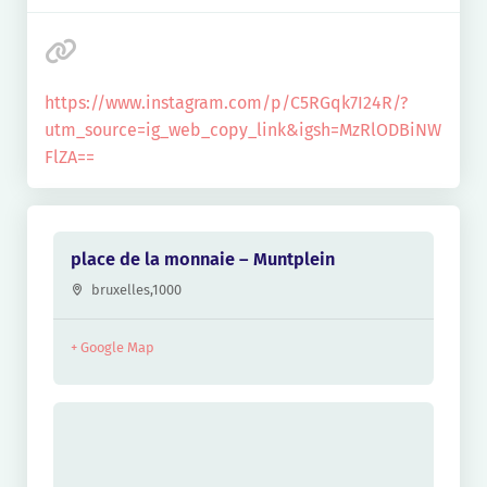
https://www.instagram.com/p/C5RGqk7I24R/?
utm_source=ig_web_copy_link&igsh=MzRlODBiNW
FlZA==
place de la monnaie – Muntplein
bruxelles
,
1000
+ Google Map