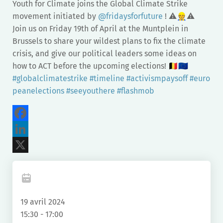
Youth for Climate joins the Global Climate Strike
movement initiated by
@fridaysforfuture
! ⚠️👷⚠️
Join us on Friday 19th of April at the Muntplein in
Brussels to share your wildest plans to fix the climate
crisis, and give our political leaders some ideas on
how to ACT before the upcoming elections! 🇧🇪🇪🇺
#globalclimatestrike
#timeline
#activismpaysoff
#euro
peanelections
#seeyouthere
#flashmob
Facebook
LinkedIn
X
19 avril 2024
15:30 - 17:00