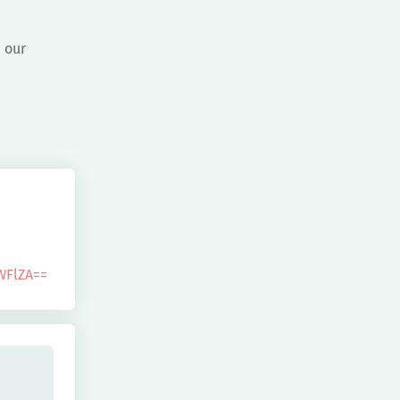
e our
WFlZA==