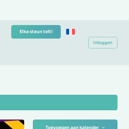
Elke steun telt!
Inloggen
Toevoegen aan kalender