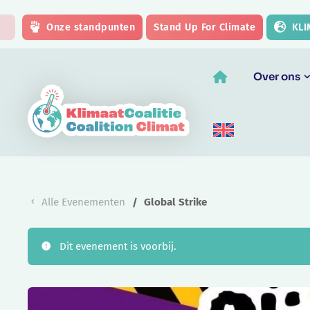
Skip to main content
Onze standpunten
Stand Up For Climate
KLI
Over ons
Alle Evenementen
Global Strike
Dit evenement is voorbij.