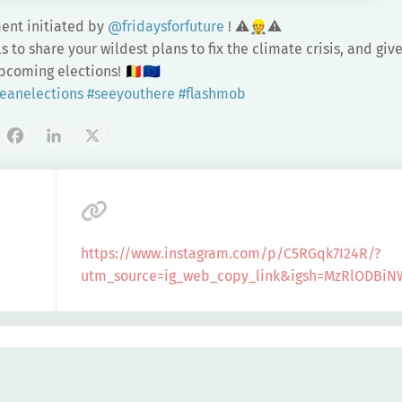
ment initiated by
@fridaysforfuture
! ⚠️👷⚠️
ls to share your wildest plans to fix the climate crisis, and giv
coming elections! 🇧🇪🇪🇺
eanelections
#seeyouthere
#flashmob
cebook
LinkedIn
X
https://www.instagram.com/p/C5RGqk7I24R/?
utm_source=ig_web_copy_link&igsh=MzRlODBiN