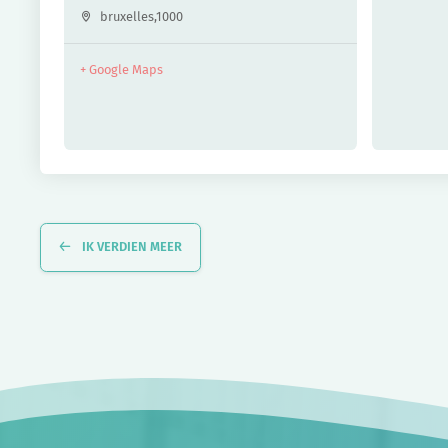
bruxelles
,
1000
+ Google Maps
Evenement
Navigatie
IK VERDIEN MEER