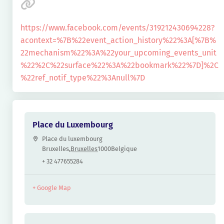
https://www.facebook.com/events/319212430694228?
acontext=%7B%22event_action_history%22%3A[%7B%
22mechanism%22%3A%22your_upcoming_events_unit
%22%2C%22surface%22%3A%22bookmark%22%7D]%2C
%22ref_notif_type%22%3Anull%7D
Place du Luxembourg
Place du luxembourg
Bruxelles
,
Bruxelles
1000
Belgique
+ 32 477655284
+ Google Map