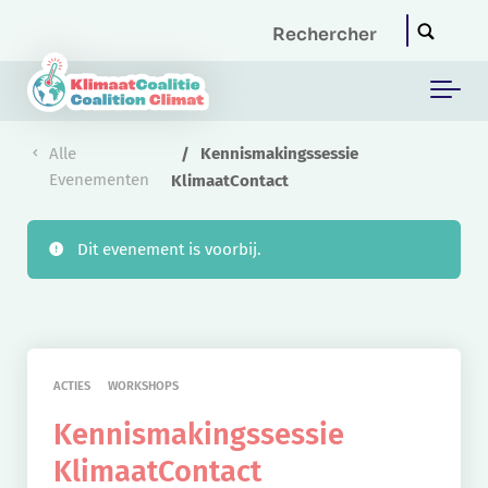
Skip to main content
Alle
Kennismakingssessie
Evenementen
KlimaatContact
Dit evenement is voorbij.
ACTIES
WORKSHOPS
Kennismakingssessie
KlimaatContact