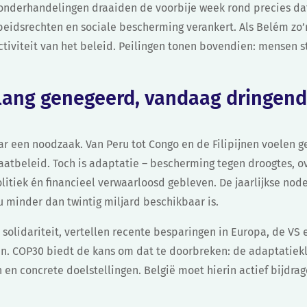
e onderhandelingen draaiden de voorbije week rond precies da
eidsrechten en sociale bescherming verankert. Als Belém zo’
ctiviteit van het beleid. Peilingen tonen bovendien: mensen
.
nlang genegeerd, vandaag dringend
aar een noodzaak. Van Peru tot Congo en de Filipijnen voelen
aatbeleid. Toch is adaptatie – bescherming tegen droogtes, 
itiek én financieel verwaarloosd gebleven. De jaarlijkse noden
nu minder dan twintig miljard beschikbaar is.
olidariteit, vertellen recente besparingen in Europa, de VS 
n. COP30 biedt de kans om dat te doorbreken: de adaptatiek
en concrete doelstellingen. België moet hierin actief bijdra