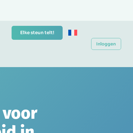
Elke steun telt!
Inloggen
 voor
id in