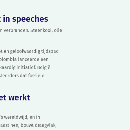
et in speeches
en verbranden. Steenkool, olie
t en geloofwaardig tijdspad
 Colombia lanceerde een
aardig initiatief. België
teerders dat fossiele
et werkt
s wereldwijd, en in
aast hen, bouwt draagvlak,