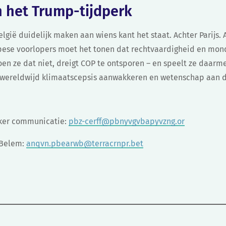
n het Trump-tijdperk
lgië duidelijk maken aan wiens kant het staat. Achter Parijs.
pese voorlopers moet het tonen dat rechtvaardigheid en mon
oen ze dat niet, dreigt COP te ontsporen – en speelt ze daarme
 wereldwijd klimaatscepsis aanwakkeren en wetenschap aan d
rker communicatie:
pbz-cerff@pbnyvgvbapyvzng.or
n Belem:
anqvn.pbearwb@terracrnpr.bet