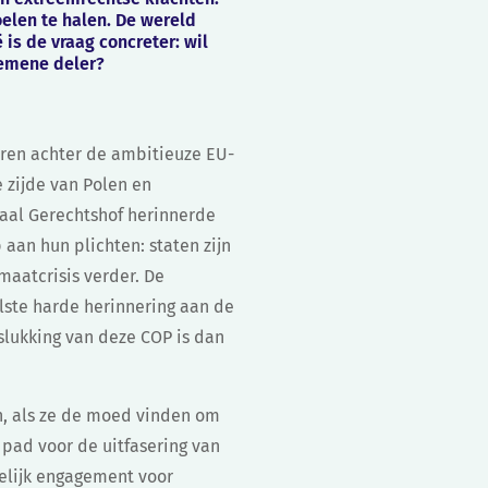
elen te halen. De wereld
 is de vraag concreter: wil
gemene deler?
charen achter de ambitieuze EU-
 zijde van Polen en
naal Gerechtshof herinnerde
aan hun plichten: staten zijn
maatcrisis verder. De
elste harde herinnering aan de
islukking van deze COP is dan
en, als ze de moed vinden om
 pad voor de uitfasering van
delijk engagement voor