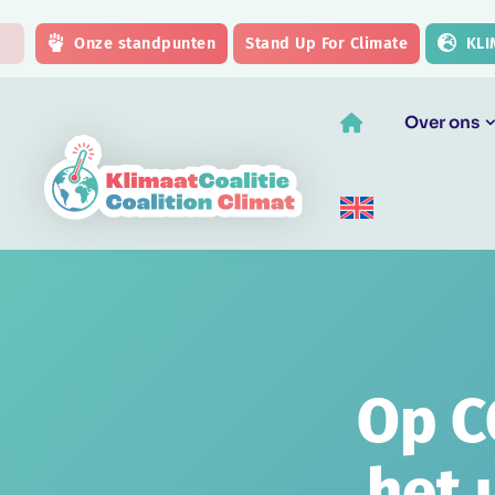
Skip to main content
Onze standpunten
Stand Up For Climate
KLI
Over ons
Op C
het 