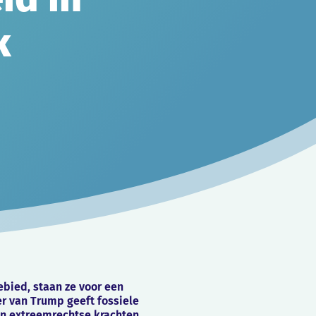
rk
bied, staan ze voor een
eer van Trump geeft fossiele
n extreemrechtse krachten.