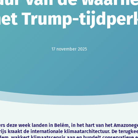
et Trump-tijdpe
17 november 2025
s deze week landen in Belém, in het hart van het Amazonege
arijs kraakt de internationale klimaatarchitectuur. De terugk
dem, wakkert klimaatscepsis aan en bundelt conservatieve e