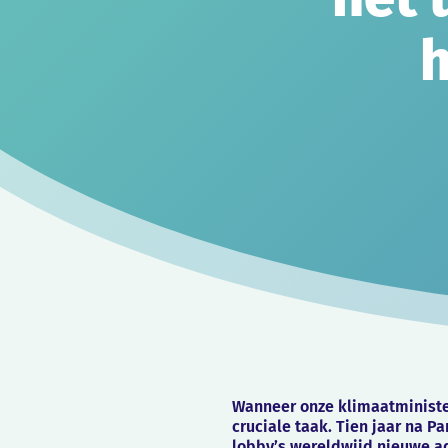
h
Wanneer onze klimaatminister
cruciale taak. Tien jaar na P
lobby’s wereldwijd nieuwe a