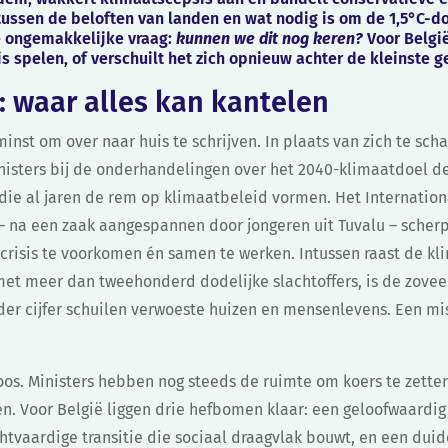
tussen de beloften van landen en wat nodig is om de 1,5°C-do
e ongemakkelijke vraag:
kunnen we dit nog keren?
Voor België
is spelen, of verschuilt het zich opnieuw achter de kleinste 
 waar alles kan kantelen
rminst om over naar huis te schrijven. In plaats van zich te s
nisters bij de onderhandelingen over het 2040-klimaatdoel de
 die al jaren de rem op klimaatbeleid vormen. Het Internatio
 na een zaak aangespannen door jongeren uit Tuvalu – scherp 
tcrisis te voorkomen én samen te werken. Intussen raast de kli
 met meer dan tweehonderd dodelijke slachtoffers, is de zove
ieder cijfer schuilen verwoeste huizen en mensenlevens. Een m
loos. Ministers hebben nog steeds de ruimte om koers te zett
n. Voor België liggen drie hefbomen klaar: een geloofwaardig
chtvaardige transitie die sociaal draagvlak bouwt, en een dui