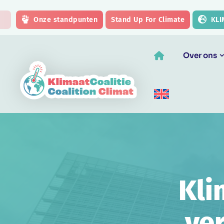
Skip to main content
Onze standpunten
Stand Up For Climate
KLI
Over ons
Kli
ve