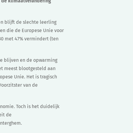
m de klimaatverandering
 blijft de slechte leerling
len die de Europese Unie voor
030 met 47% vermindert (ten
te blijven en de opwarming
et meest blootgesteld aan
opese Unie. Het is tragisch
Voorzitster van de
nomie. Toch is het duidelijk
eit de
renterghem.