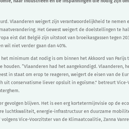
omie, haar industrieën en de inspanningen die nodig zijn o
urd. Vlaanderen weigert zijn verantwoordelijkheid te nemen en
limaatverandering. Het Gewest weigert de doelstellingen te ha
ropa eist dat België zijn uitstoot van broeikasgassen tegen 2
en wil niet verder gaan dan 40%.
n het minimum dat nodig is om binnen het Akkoord van Parijs 
te houden. “Vlaanderen had het aangekondigd. Vlaanderen, h
st in staat om erop te reageren, weigert de eisen van de Eur
h uit conservatisme liever opsluit in egoïsme.” betreurt Vice-
nterghem.
er gevolgen blijven. Het is een erg kortetermijnvisie op de eco
re luchtkwaliteit, energie-infrastructuur en duurzame mobilit
” volgens Vice-Voorzitster van de Klimaatcoalitie, Zanna Van