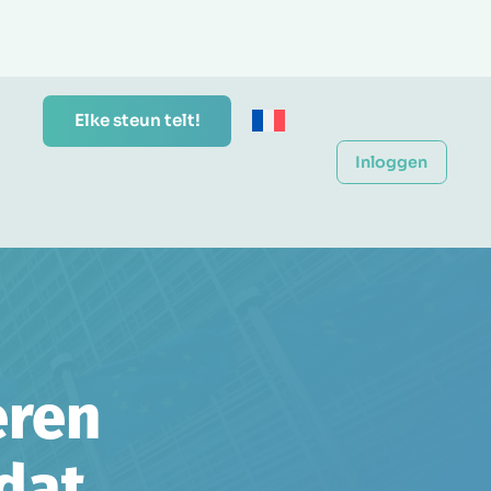
Elke steun telt!
Inloggen
eren
dat