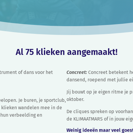
Al
75
klieken aangemaakt!
strument of dans voor het
Concreet:
Concreet betekent he
dansend, roepend met jullie eig
Jij bouwt op je eigen ritme je p
oktober.
lopen. Je buren, je sportclub,
De klieken wandelen mee in de
De cliques spreken op voorhand
 hun verbeelding en
de KLIMAATMARS of in jouw eig
Weinig ideeën maar veel goest