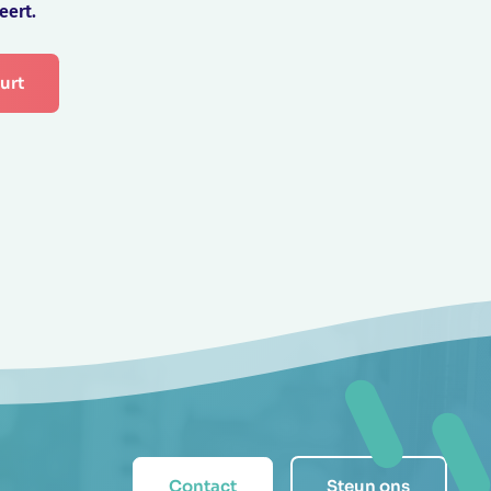
eert.
uurt
Contact
Steun ons