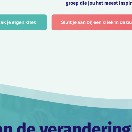
groep die jou het meest inspir
ak je eigen kliek 
Sluit je aan bij een kliek in de b
an de verandering