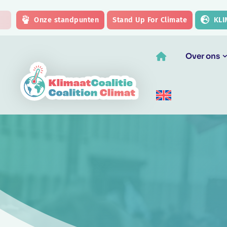
Skip to main content
Onze standpunten
Stand Up For Climate
KLI
Over ons