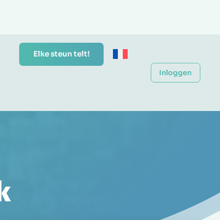
Elke steun telt!
Inloggen
k