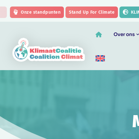
Skip to main content
Onze standpunten
Stand Up For Climate
KLI
Over ons