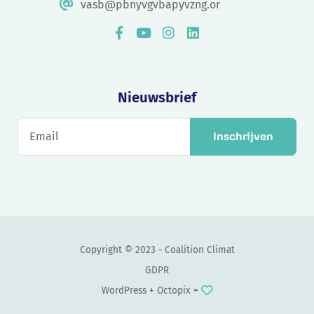
vasb@pbnyvgvbapyvzng.or
Nieuwsbrief
Inschrijven
Copyright © 2023 - Coalition Climat
GDPR
WordPress +
Octopix
=