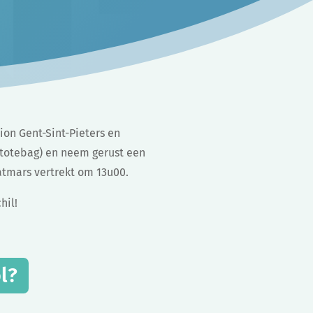
n Gent-Sint-Pieters en
f totebag) en neem gerust een
atmars vertrekt om 13u00.
hil!
l?