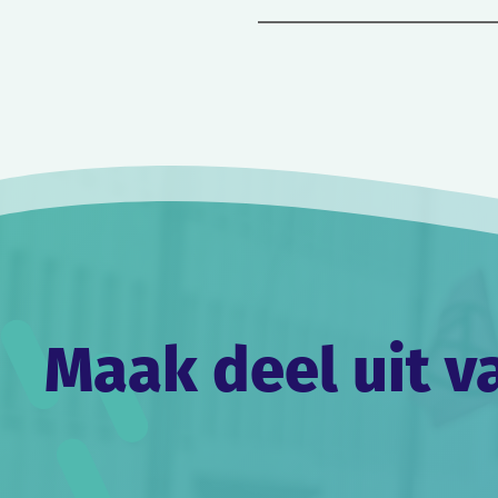
Bericht
navigatie
Maak deel uit v