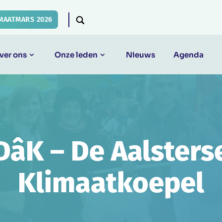
MAATMARS 2026
ver ons
Onze leden
Nieuws
Agenda
DâK – De Aalsters
Klimaatkoepel