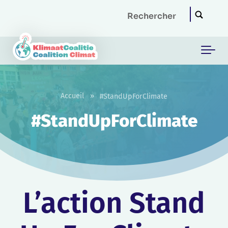
Skip to main content
Accueil
»
#StandUpForClimate
#StandUpForClimate
L’action Stand